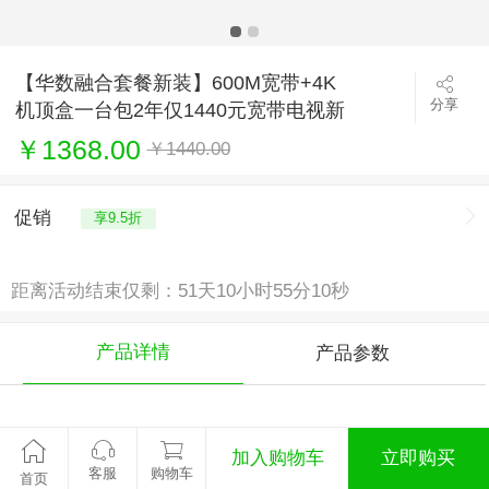
【华数融合套餐新装】600M宽带+4K
分享
机顶盒一台包2年仅1440元宽带电视新
装限时优惠
￥1368.00
￥1440.00
促销
享9.5折
距离活动结束仅剩：51天10小时55分9秒
产品详情
产品参数
1.受理
须知
：
只限新装用户下单办理，套餐
加入购物车
立即购买
包含1台机顶盒，需多台机顶盒请加客服微
客服
购物车
首页