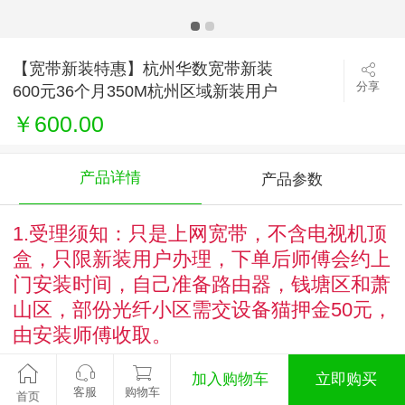
【宽带新装特惠】杭州华数宽带新装
分享
600元36个月350M杭州区域新装用户
都可办理（不含机顶盒）
￥600.00
产品详情
产品参数
1.受理须知：只是上网宽带，
不含电视机顶
盒，只
限新装用户办理，
下单后师傅会约上
门安装时间，自己准备路由器，
钱塘区和萧
山区，部份光纤小区需交设备猫押金50元，
由安装师傅收取。
加入购物车
立即购买
2.宽带三年
合约期间，中途不能办理销户，
客服
购物车
首页